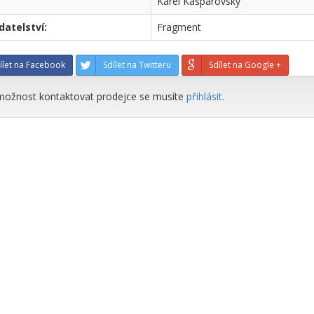
:
Karel Kašparovský
atelství:
Fragment
ílet na Facebook
Sdílet na Twitteru
Sdílet na Google +
možnost kontaktovat prodejce se musíte
přihlásit
.