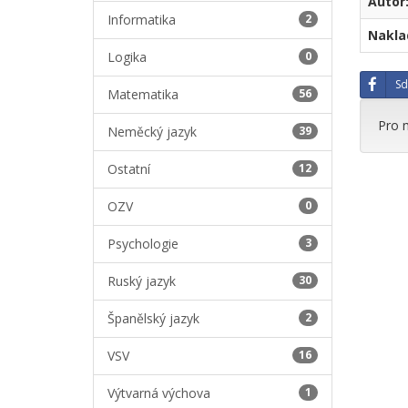
Autor
Informatika
2
Naklad
Logika
0
Sd
Matematika
56
Pro 
Neměcký jazyk
39
Ostatní
12
OZV
0
Psychologie
3
Ruský jazyk
30
Španělský jazyk
2
VSV
16
Výtvarná výchova
1