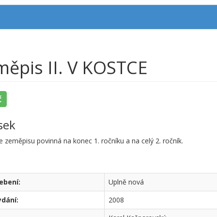
měpis II. V KOSTCE
č
sek
 zeměpisu povinná na konec 1. ročníku a na celý 2. ročník.
ebení:
Uplně nová
ydání:
2008