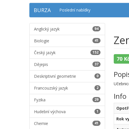
BURZA
Poslední nabídky
Anglický jazyk
94
Ze
Biologie
41
Český jazyk
152
70 K
Dějepis
37
Popi
Deskriptivní geometrie
0
Učebnice
Francouzský jazyk
2
Info
Fyzika
29
Opotř
Hudební výchova
1
Rok v
Chemie
41