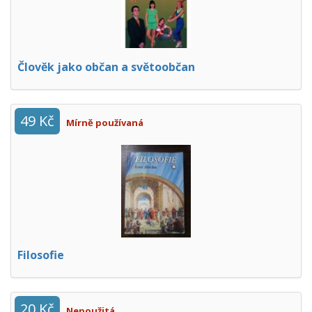
Člověk jako občan a světoobčan
49 Kč
Mírně používaná
Filosofie
20 Kč
Nepoužitá