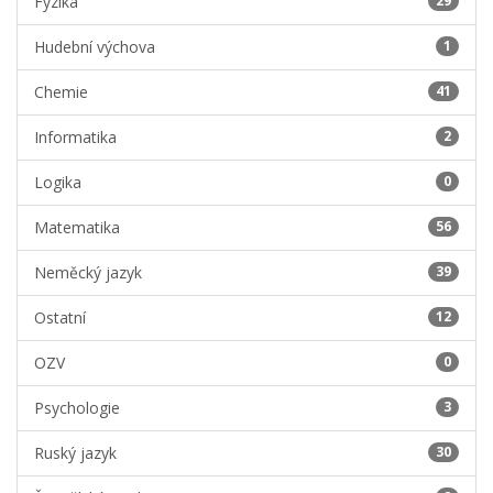
Fyzika
29
Hudební výchova
1
Chemie
41
Informatika
2
Logika
0
Matematika
56
Neměcký jazyk
39
Ostatní
12
OZV
0
Psychologie
3
Ruský jazyk
30