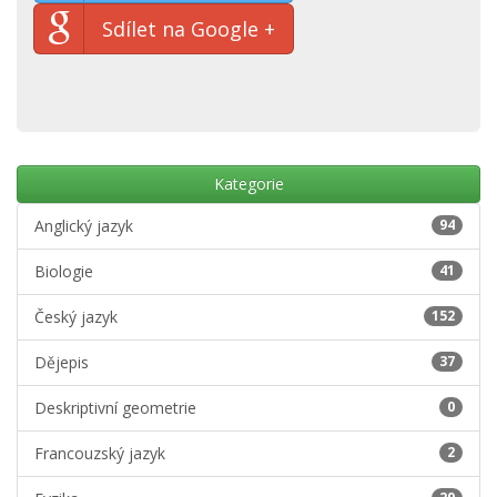
Sdílet na Google +
Kategorie
Anglický jazyk
94
Biologie
41
Český jazyk
152
Dějepis
37
Deskriptivní geometrie
0
Francouzský jazyk
2