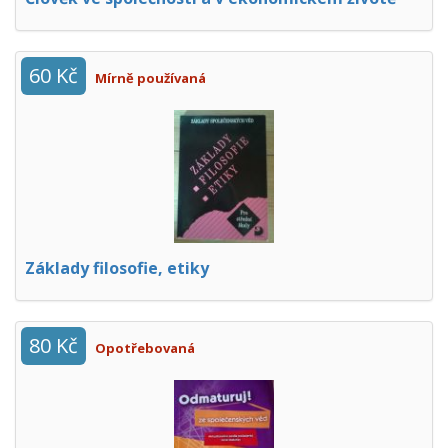
60 Kč
Mírně používaná
Základy filosofie, etiky
80 Kč
Opotřebovaná