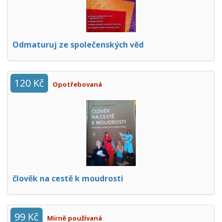
Odmaturuj ze společenských věd
120 Kč
Opotřebovaná
člověk na cestě k moudrosti
99 Kč
Mírně používaná