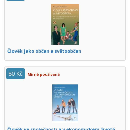
Člověk jako občan a světoobčan
80 Kč
Mírně používaná
Člověk ve společnosti a v ekonomickém životě