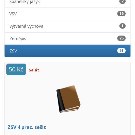
Španělský jazyk
2
VSV
16
Výtvarná výchova
1
Zeměpis
26
ZSV
51
50 Kč
Salát
ZSV 4 prac. sešit