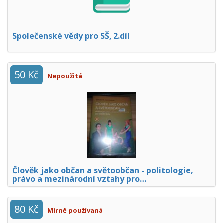
Společenské vědy pro SŠ, 2.díl
50 Kč
Nepoužitá
Člověk jako občan a světoobčan - politologie,
právo a mezinárodní vztahy pro…
80 Kč
Mírně používaná