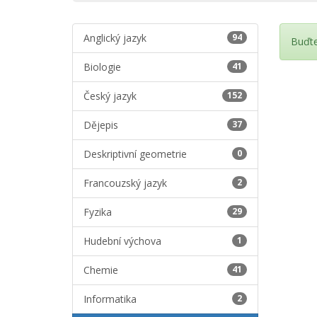
Anglický jazyk
94
Buďte
Biologie
41
Český jazyk
152
Dějepis
37
Deskriptivní geometrie
0
Francouzský jazyk
2
Fyzika
29
Hudební výchova
1
Chemie
41
Informatika
2