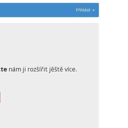
Přihlásit
te
nám ji rozšířit jěště více.