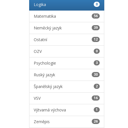
Logika
0
Matematika
56
Neměcký jazyk
39
Ostatní
12
OZV
0
Psychologie
3
Ruský jazyk
30
Španělský jazyk
2
VSV
16
Výtvarná výchova
1
Zeměpis
26