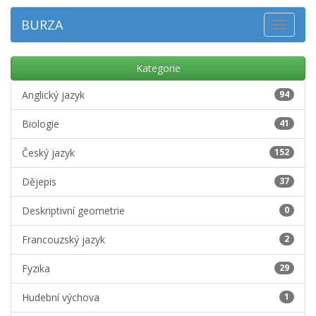
BURZA
Toggle
navigat
Kategorie
Anglický jazyk
94
Biologie
41
Český jazyk
152
Dějepis
37
Deskriptivní geometrie
0
Francouzský jazyk
2
Fyzika
29
Hudební výchova
1