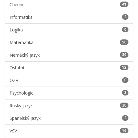
Chemie
41
Informatika
2
Logika
0
Matematika
56
Neměcký jazyk
39
Ostatní
12
OZV
0
Psychologie
3
Ruský jazyk
30
Španělský jazyk
2
VSV
16