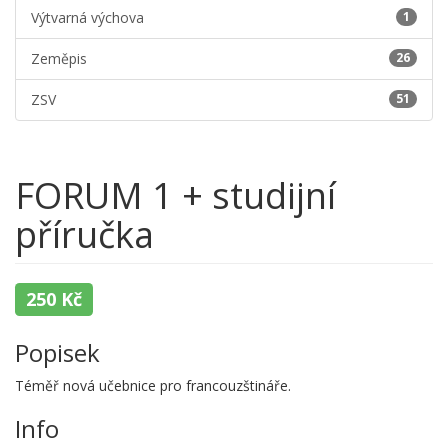
Výtvarná výchova
1
Zeměpis
26
ZSV
51
FORUM 1 + studijní
příručka
250 Kč
Popisek
Téměř nová učebnice pro francouzštináře.
Info