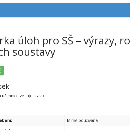
rka úloh pro SŠ – výrazy, r
ich soustavy
č
sek
 učebnice ve fajn stavu.
ebení:
Mírně používaná