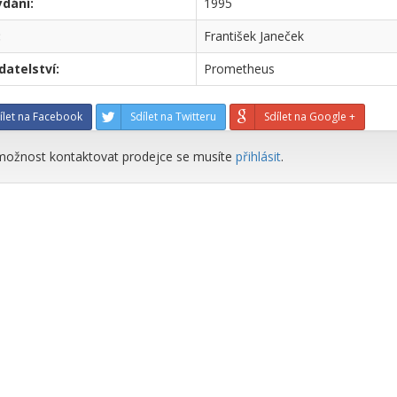
ydání:
1995
:
František Janeček
atelství:
Prometheus
ílet na Facebook
Sdílet na Twitteru
Sdílet na Google +
možnost kontaktovat prodejce se musíte
přihlásit
.