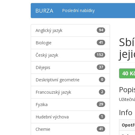
BURZA
Poslední nabídky
Anglický jazyk
94
Sbí
Biologie
41
jej
Český jazyk
152
Dějepis
37
40 K
Deskriptivní geometrie
0
Popi
Francouzský jazyk
2
Užitečná
Fyzika
29
Info
Hudební výchova
1
Opotř
Chemie
41