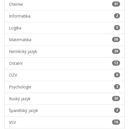
Chemie
41
Informatika
2
Logika
0
Matematika
56
Neměcký jazyk
39
Ostatní
12
OZV
0
Psychologie
3
Ruský jazyk
30
Španělský jazyk
2
VSV
16