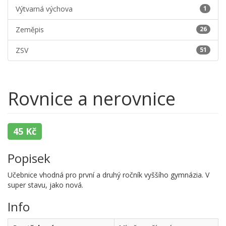
Výtvarná výchova
1
Zeměpis
26
ZSV
51
Rovnice a nerovnice
45 Kč
Popisek
Učebnice vhodná pro první a druhý ročník vyššího gymnázia. V
super stavu, jako nová.
Info