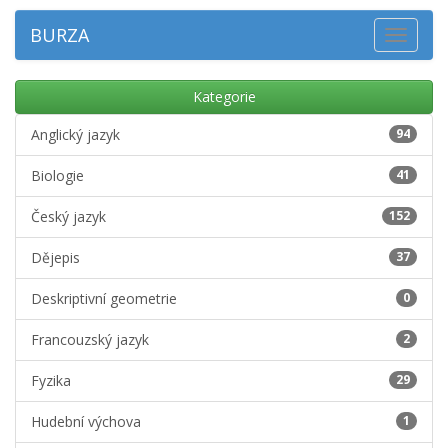
BURZA
Toggle
navigat
Kategorie
Anglický jazyk
94
Biologie
41
Český jazyk
152
Dějepis
37
Deskriptivní geometrie
0
Francouzský jazyk
2
Fyzika
29
Hudební výchova
1