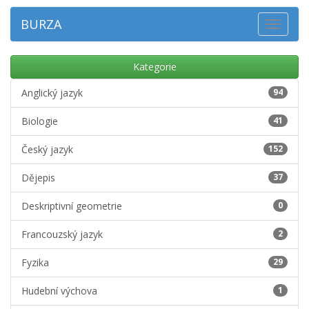
BURZA
Toggle
navigat
Kategorie
Anglický jazyk
94
Biologie
41
Český jazyk
152
Dějepis
37
Deskriptivní geometrie
0
Francouzský jazyk
2
Fyzika
29
Hudební výchova
1