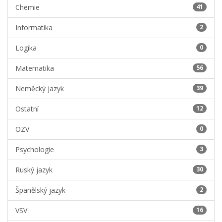
Chemie
41
Informatika
2
Logika
0
Matematika
56
Neměcký jazyk
39
Ostatní
12
OZV
0
Psychologie
3
Ruský jazyk
30
Španělský jazyk
2
VSV
16