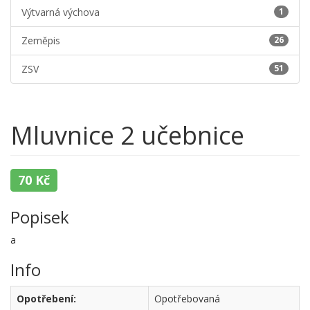
Výtvarná výchova
1
Zeměpis
26
ZSV
51
Mluvnice 2 učebnice
70 Kč
Popisek
a
Info
Opotřebení:
Opotřebovaná