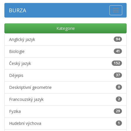
BURZA
Toggle
navigat
Kategorie
Anglický jazyk
94
Biologie
41
Český jazyk
152
Dějepis
37
Deskriptivní geometrie
0
Francouzský jazyk
2
Fyzika
29
Hudební výchova
1