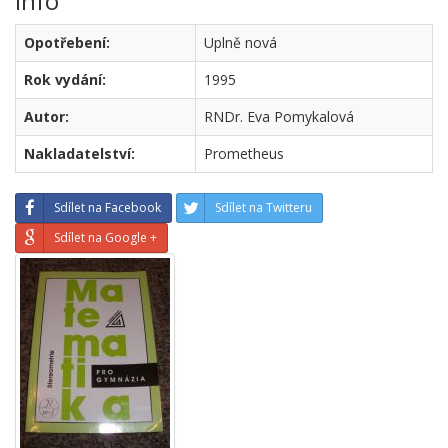
Info
Opotřebení:
Uplně nová
Rok vydání:
1995
Autor:
RNDr. Eva Pomykalová
Nakladatelství:
Prometheus
Sdílet na Facebook
Sdílet na Twitteru
Sdílet na Google +