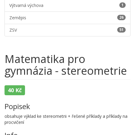
Výtvarná výchova
1
Zeměpis
26
ZSV
51
Matematika pro
gymnázia - stereometrie
40 Kč
Popisek
obsahuje výklad ke stereometrii + řešené příklady a příklady na
procvičení